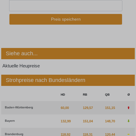
Preis speichern
Siehe auch...
Aktuelle Heupreise
Strohpreise nach Bundesländern
HD
RB
QB
Ø
Baden-Württemberg
60,00
129,57
151,15
Bayern
132,99
151,04
148,70
Brandenburg
118,92
118,31
120,44