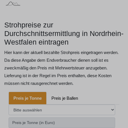
[bold][/] [bold] [/]
[bold][/] [bold] [/]
[bold][/] [bold] [/]
Strohpreise zur
Durchschnittsermittlung in Nordrhein-
Westfalen eintragen
Hier kann der aktuell bezahlte Strohpreis eingetragen werden.
Da diese Angabe dem Endverbraucher dienen soll ist es
zweckmäßig den Preis mit Mehrwertsteuer anzugeben.
Lieferung ist in der Regel im Preis enthalten, diese Kosten
müssen nicht rausgerechnet werden.
Preis je Tonne
Preis je Ballen
Preis je Tonne (in Euro)