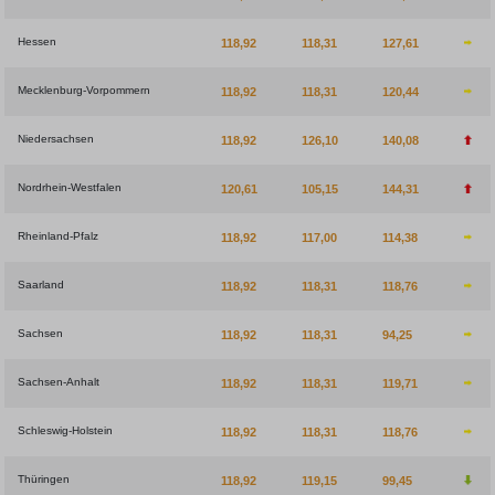
Hessen
118,92
118,31
127,61
Mecklenburg-Vorpommern
118,92
118,31
120,44
Niedersachsen
118,92
126,10
140,08
Nordrhein-Westfalen
120,61
105,15
144,31
Rheinland-Pfalz
118,92
117,00
114,38
Saarland
118,92
118,31
118,76
Sachsen
118,92
118,31
94,25
Sachsen-Anhalt
118,92
118,31
119,71
Schleswig-Holstein
118,92
118,31
118,76
Thüringen
118,92
119,15
99,45