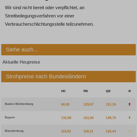
Wir sind nicht bereit oder verpflichtet, an
Streitbeilegungsverfahren vor einer
Verbraucherschlichtungsstelle teilzunehmen.
Siehe auch...
Aktuelle Heupreise
Strohpreise nach Bundesländern
HD
RB
QB
Ø
Baden-Württemberg
60,00
129,57
151,15
Bayern
132,99
151,04
148,70
Brandenburg
118,92
118,31
120,44